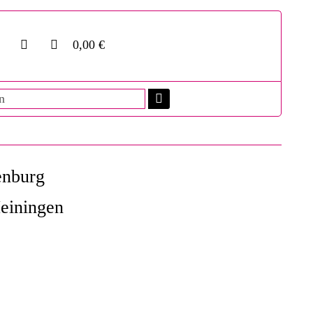
0,00 €
enburg
einingen