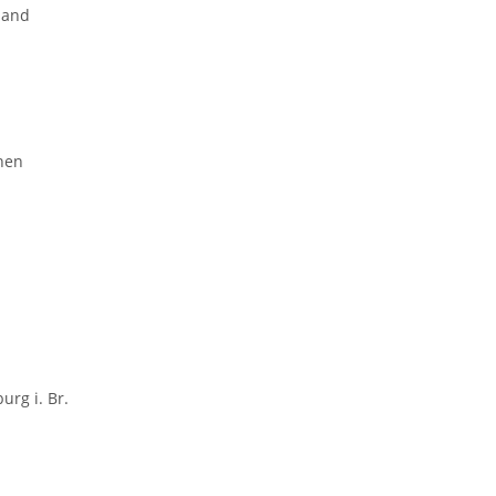
land
hen
urg i. Br.