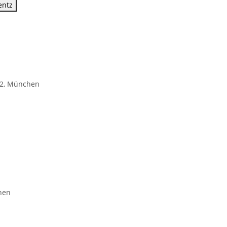
entz
12, München
hen