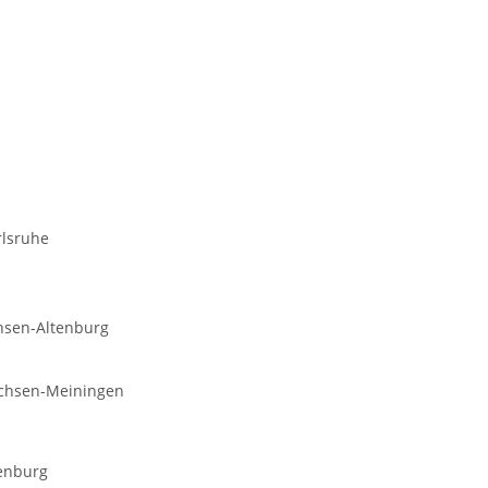
rlsruhe
hsen-Altenburg
achsen-Meiningen
tenburg