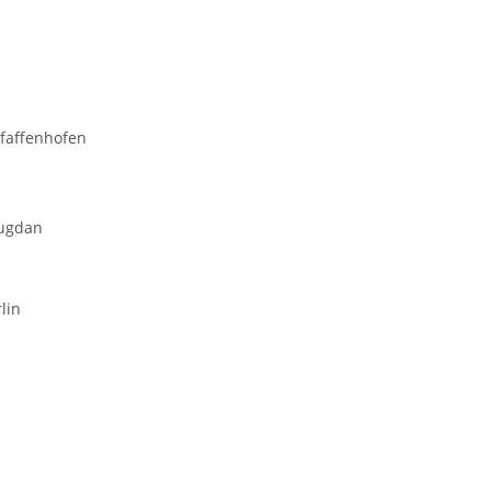
Pfaffenhofen
Mugdan
lin