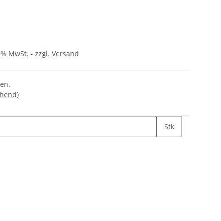
9% MwSt. - zzgl.
Versand
gen.
chend)
Stk