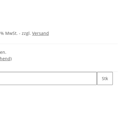
9% MwSt. - zzgl.
Versand
gen.
chend)
Stk