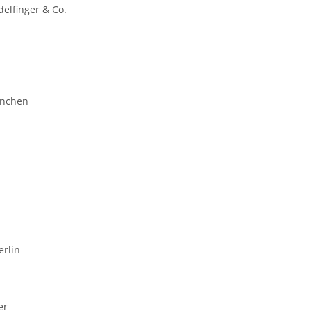
delfinger & Co.
ünchen
erlin
er