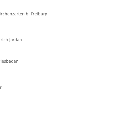
rchenzarten b. Freiburg
drich Jordan
Wiesbaden
r
n