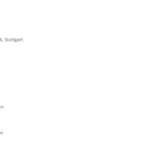
, Stuttgart
en
nn