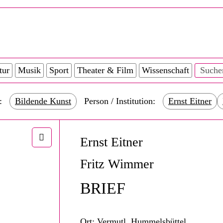
tur
Musik
Sport
Theater & Film
Wissenschaft
:
Bildende Kunst
Person / Institution:
Ernst Eitner
Ernst Eitner
Fritz Wimmer
BRIEF
Ort:
Vermutl. Hummelsbüttel