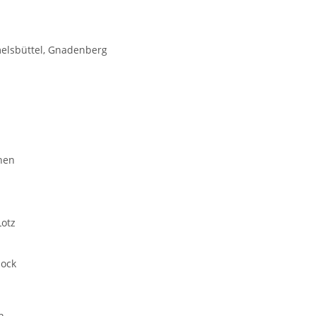
elsbüttel, Gnadenberg
hen
Lotz
lock
h