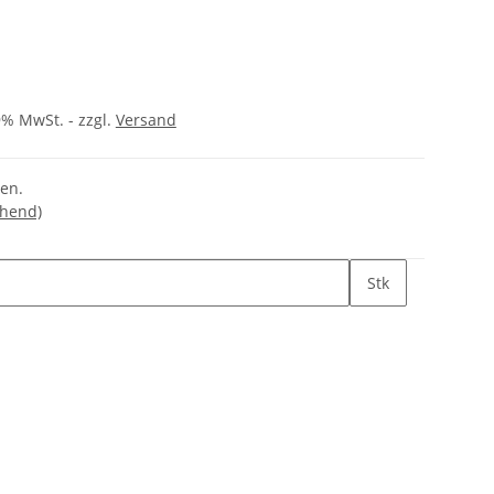
9% MwSt. - zzgl.
Versand
gen.
chend)
Stk