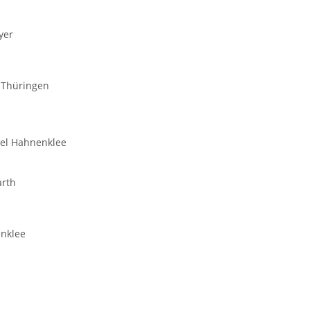
yer
/ Thüringen
tel Hahnenklee
arth
enklee