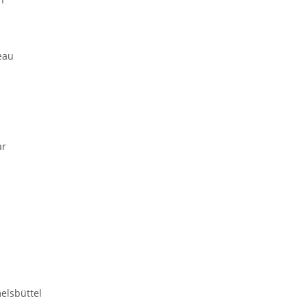
eau
ar
elsbüttel