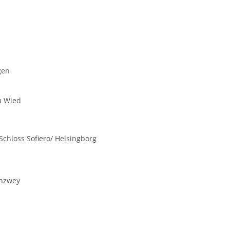
gen
u Wied
Schloss Sofiero/ Helsingborg
enzwey