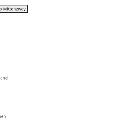
ob Mittenzwey
land
hen