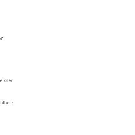
en
eixner
Ahlbeck