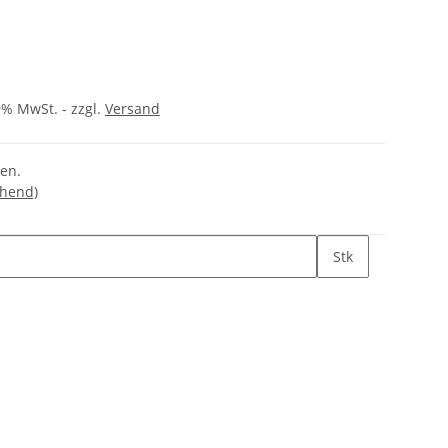
9% MwSt. - zzgl.
Versand
gen.
chend)
Stk