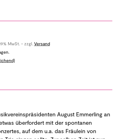
 19% MwSt. - zzgl.
Versand
agen.
ichend)
 Musikvereinspräsidenten August Emmerling an
etwas überfordert mit der spontanen
zertes, auf dem u.a. das Fräulein von