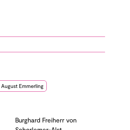
n August Emmerling
Burghard Freiherr von
Schorlemer-Alst