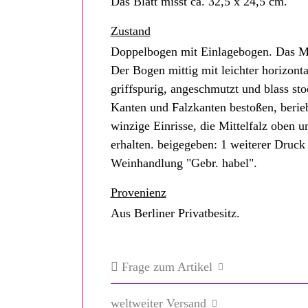
Das Blatt misst ca. 32,5 x 24,5 cm.
Zustand
Doppelbogen mit Einlagebogen. Das Mot
Der Bogen mittig mit leichter horizont
griffspurig, angeschmutzt und blass sto
Kanten und Falzkanten bestoßen, berie
winzige Einrisse, die Mittelfalz oben 
erhalten. beigegeben: 1 weiterer Druck
Weinhandlung "Gebr. habel".
Provenienz
Aus Berliner Privatbesitz.
Frage zum Artikel
weltweiter Versand