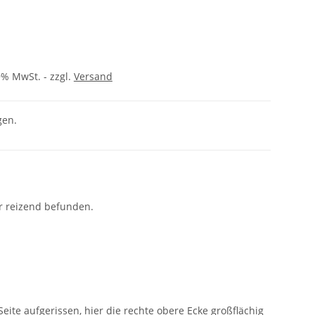
9% MwSt. - zzgl.
Versand
gen.
r reizend befunden.
eite aufgerissen, hier die rechte obere Ecke großflächig