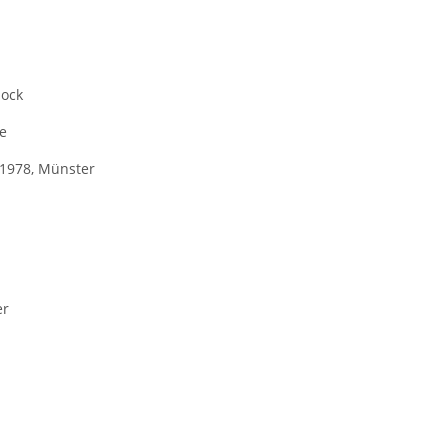
lock
te
.1978, Münster
er