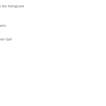
en bei Königssee
mann
von Gall