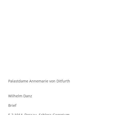
Palastdame Annemarie von Ditfurth
Wilhelm Danz
Brief
5.2.1914, Dessau, Schloss Georgium