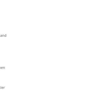
land
hen
ler