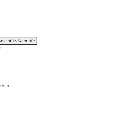
Anschütz-Kaempfe
n
chen