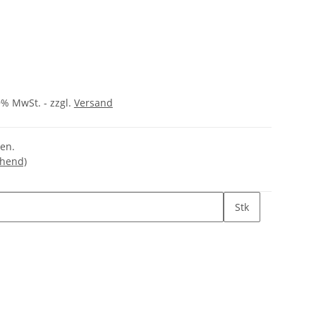
9% MwSt. - zzgl.
Versand
gen.
chend)
Stk