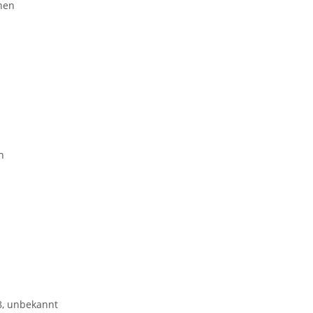
hen
n
, unbekannt