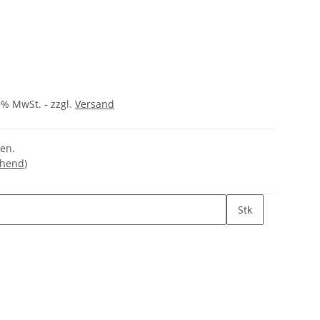
9% MwSt. - zzgl.
Versand
gen.
chend)
Stk