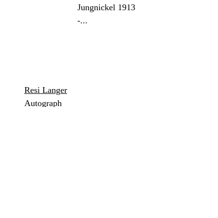
Resi Langer
Autograph
1913, Handschrift in Tinte auf vorgedrucktem
Briefpapier.
50,00 €
*